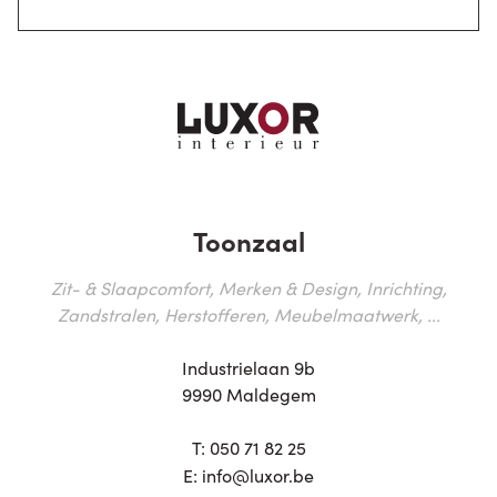
Toonzaal
Zit- & Slaapcomfort, Merken & Design, Inrichting,
Zandstralen, Herstofferen, Meubelmaatwerk, ...
Industrielaan 9b
9990 Maldegem
T:
050 71 82 25
E:
info@luxor.be