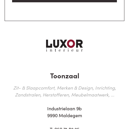
Toonzaal
Zit- & Slaapcomfort, Merken & Design, Inrichting,
Zandstralen, Herstofferen, Meubelmaatwerk, ...
Industrielaan 9b
9990 Maldegem
T:
050 71 82 25