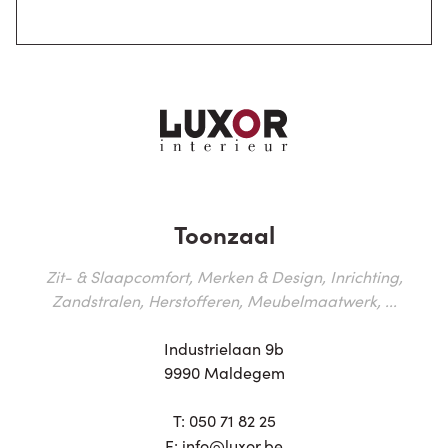
Toonzaal
Zit- & Slaapcomfort, Merken & Design, Inrichting,
Zandstralen, Herstofferen, Meubelmaatwerk, ...
Industrielaan 9b
9990 Maldegem
T:
050 71 82 25
E:
info@luxor.be