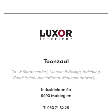
Toonzaal
Zit- & Slaapcomfort, Merken & Design, Inrichting,
Zandstralen, Herstofferen, Meubelmaatwerk, ...
Industrielaan 9b
9990 Maldegem
T:
050 71 82 25