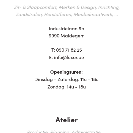
Zit- & Slaapcomfort, Merken & Design, Inrichting,
Zandstralen, Herstofferen, Meubelmaatwerk, ...
Industrielaan 9b
9990 Maldegem
T:
050 71 82 25
E:
info@luxor.be
Openingsuren:
Dinsdag - Zaterdag: 11u - 18u
Zondag: 14u - 18u
Atelier
Productie, Planning, Administratie, ...