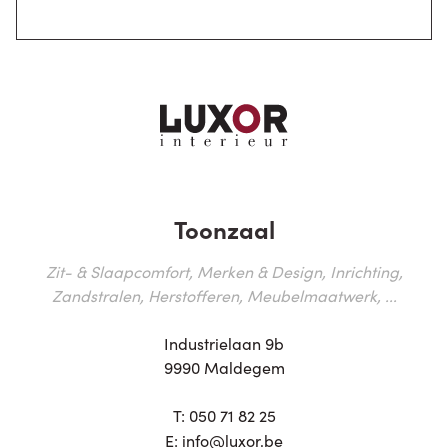
Toonzaal
Zit- & Slaapcomfort, Merken & Design, Inrichting,
Zandstralen, Herstofferen, Meubelmaatwerk, ...
Industrielaan 9b
9990 Maldegem
T:
050 71 82 25
E:
info@luxor.be