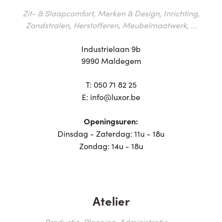
Zit- & Slaapcomfort, Merken & Design, Inrichting,
Zandstralen, Herstofferen, Meubelmaatwerk, ...
Industrielaan 9b
9990 Maldegem
T:
050 71 82 25
E:
info@luxor.be
Openingsuren:
Dinsdag - Zaterdag: 11u - 18u
Zondag: 14u - 18u
Atelier
Productie, Planning, Administratie, ...