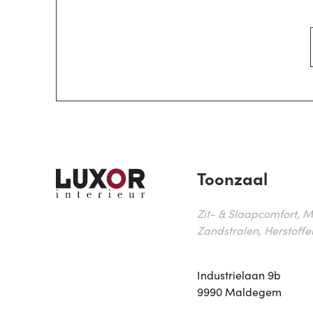
Toonzaal
Zit- & Slaapcomfort, M
Zandstralen, Herstoffe
Industrielaan 9b
9990 Maldegem