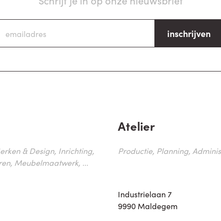
inschrijven
Atelier
erken & Design, Inrichting,
Productie, Planning, Administr
ren, Meubelmaatwerk, ...
Industrielaan 7
9990 Maldegem