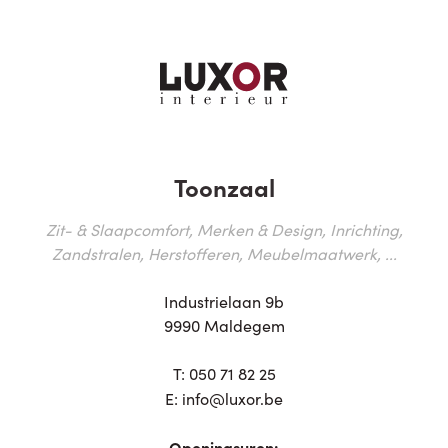
Toonzaal
Zit- & Slaapcomfort, Merken & Design, Inrichting,
Zandstralen, Herstofferen, Meubelmaatwerk, ...
Industrielaan 9b
9990 Maldegem
T:
050 71 82 25
E:
info@luxor.be
Openingsuren: