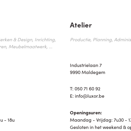
Atelier
erken & Design, Inrichting,
Productie, Planning, Administr
ren, Meubelmaatwerk, ...
Industrielaan 7
9990 Maldegem
T:
050 71 60 92
E:
info@luxor.be
Openingsuren:
u - 18u
Maandag - Vrijdag: 7u30 - 
Gesloten in het weekend & o