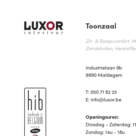
Toonzaal
Zit- & Slaapcomfort, M
Zandstralen, Herstoffe
Industrielaan 9b
9990 Maldegem
T:
050 71 82 25
E:
info@luxor.be
Openingsuren:
Dinsdag - Zaterdag: 11
Zondag: 14u - 18u