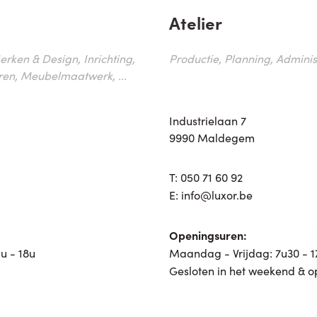
Atelier
erken & Design, Inrichting,
Productie, Planning, Administr
ren, Meubelmaatwerk, ...
Industrielaan 7
9990 Maldegem
T:
050 71 60 92
E:
info@luxor.be
Openingsuren:
u - 18u
Maandag - Vrijdag: 7u30 - 
Gesloten in het weekend & o