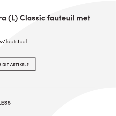
a (L) Classic fauteuil met
 w/footstool
 DIT ARTIKEL?
LESS