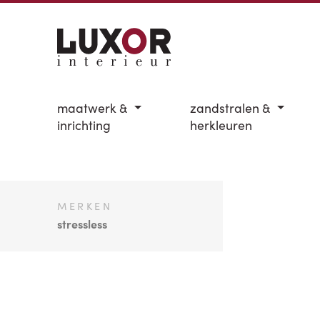
maatwerk &
zandstralen &
inrichting
herkleuren
MERKEN
stressless