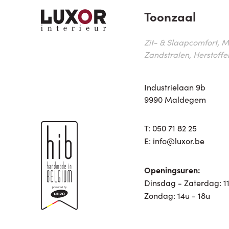
Toonzaal
Zit- & Slaapcomfort, M
Zandstralen, Herstoffe
Industrielaan 9b
9990 Maldegem
T:
050 71 82 25
E:
info@luxor.be
Openingsuren:
Dinsdag - Zaterdag: 11
Zondag: 14u - 18u