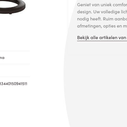
Geniet van uniek comfort
design. Uw volledige lic
nodig heeft. Ruim aanb
afmetingen, opties en me
Bekijk alle artikelen va
oma
3440150941511