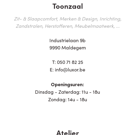
Toonzaal
Zit- & Slaapcomfort, Merken & Design, Inrichting,
Zandstralen, Herstofferen, Meubelmaatwerk, ...
Industrielaan 9b
9990 Maldegem
T:
050 71 82 25
E:
info@luxor.be
Openingsuren:
Dinsdag - Zaterdag: 11u - 18u
Zondag: 14u - 18u
Atelier