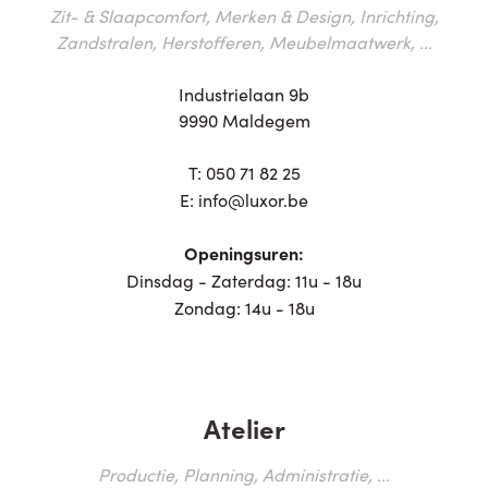
Zit- & Slaapcomfort, Merken & Design, Inrichting,
Zandstralen, Herstofferen, Meubelmaatwerk, ...
Industrielaan 9b
9990 Maldegem
T:
050 71 82 25
E:
info@luxor.be
Openingsuren:
Dinsdag - Zaterdag: 11u - 18u
Zondag: 14u - 18u
Atelier
Productie, Planning, Administratie, ...