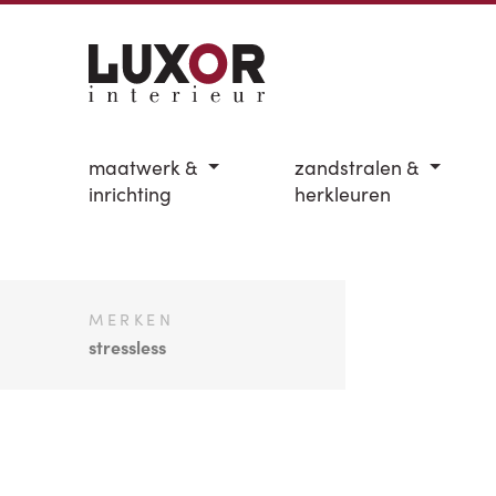
maatwerk &
zandstralen &
inrichting
herkleuren
MERKEN
stressless