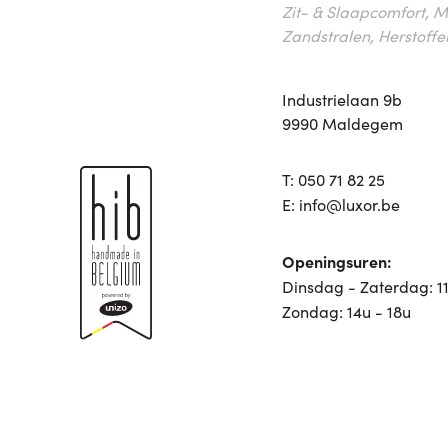
Zit- & Slaapcomfort, M
Zandstralen, Herstoffe
Industrielaan 9b
9990 Maldegem
T:
050 71 82 25
E:
info@luxor.be
Openingsuren:
Dinsdag - Zaterdag: 11
Zondag: 14u - 18u