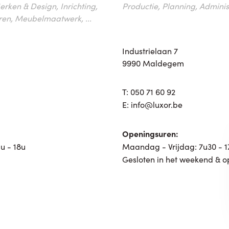
erken & Design, Inrichting,
Productie, Planning, Administr
ren, Meubelmaatwerk, ...
Industrielaan 7
9990 Maldegem
T:
050 71 60 92
E:
info@luxor.be
Openingsuren:
u - 18u
Maandag - Vrijdag: 7u30 - 
Gesloten in het weekend & o