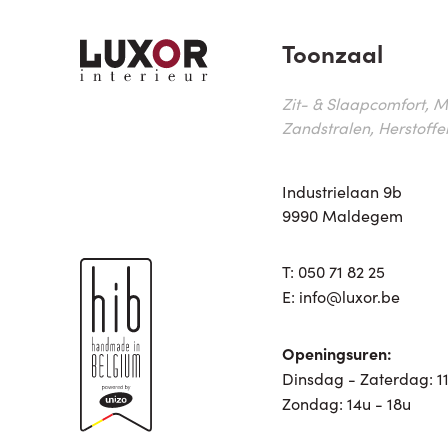
Toonzaal
Zit- & Slaapcomfort, M
Zandstralen, Herstoffe
Industrielaan 9b
9990 Maldegem
T:
050 71 82 25
E:
info@luxor.be
Openingsuren:
Dinsdag - Zaterdag: 11
Zondag: 14u - 18u