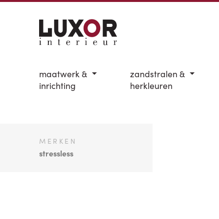
maatwerk &
zandstralen &
inrichting
herkleuren
MERKEN
stressless