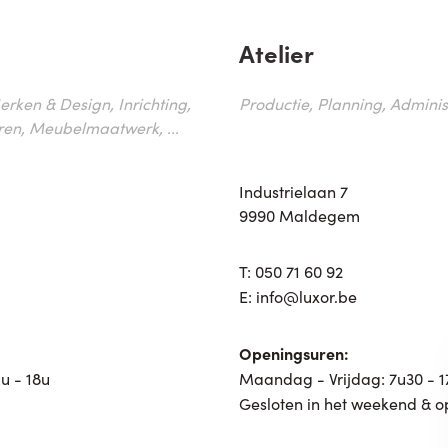
Atelier
erken & Design, Inrichting,
Productie, Planning, Administr
ren, Meubelmaatwerk, ...
Industrielaan 7
9990 Maldegem
T:
050 71 60 92
E:
info@luxor.be
Openingsuren:
u - 18u
Maandag - Vrijdag: 7u30 - 
Gesloten in het weekend & o