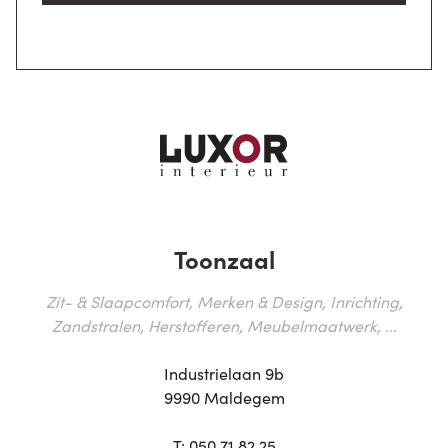
Toonzaal
Zit- & Slaapcomfort, Merken & Design, Inrichting,
Zandstralen, Herstofferen, Meubelmaatwerk, ...
Industrielaan 9b
9990 Maldegem
T:
050 71 82 25