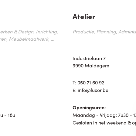
Atelier
erken & Design, Inrichting,
Productie, Planning, Administr
ren, Meubelmaatwerk, ...
Industrielaan 7
9990 Maldegem
T:
050 71 60 92
E:
info@luxor.be
Openingsuren:
u - 18u
Maandag - Vrijdag: 7u30 - 
Gesloten in het weekend & o