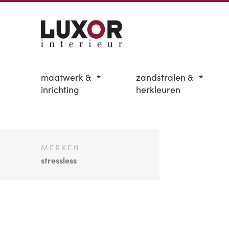
maatwerk &
zandstralen &
inrichting
herkleuren
MERKEN
stressless