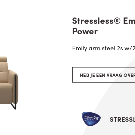
Stressless® Emi
Power
Emily arm steel 2s w/
HEB JE EEN VRAAG OVER
STRESS