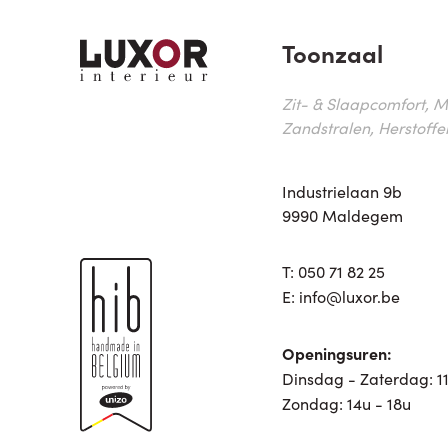
Toonzaal
Zit- & Slaapcomfort, M
Zandstralen, Herstoffe
Industrielaan 9b
9990 Maldegem
T:
050 71 82 25
E:
info@luxor.be
Openingsuren:
Dinsdag - Zaterdag: 11
Zondag: 14u - 18u