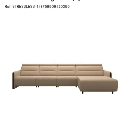
Ref: STRESSLESS-143789909420050