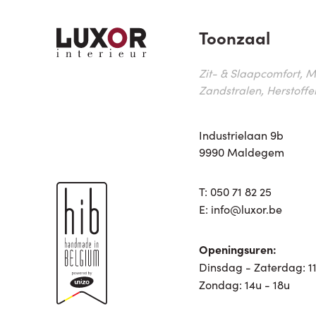
Toonzaal
Zit- & Slaapcomfort, M
Zandstralen, Herstoffe
Industrielaan 9b
9990 Maldegem
T:
050 71 82 25
E:
info@luxor.be
Openingsuren:
Dinsdag - Zaterdag: 11
Zondag: 14u - 18u