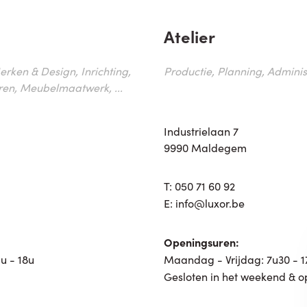
Atelier
erken & Design, Inrichting,
Productie, Planning, Administr
ren, Meubelmaatwerk, ...
Industrielaan 7
9990 Maldegem
T:
050 71 60 92
E:
info@luxor.be
Openingsuren:
u - 18u
Maandag - Vrijdag: 7u30 - 
Gesloten in het weekend & o