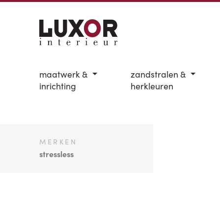
maatwerk &
zandstralen &
inrichting
herkleuren
MERKEN
stressless