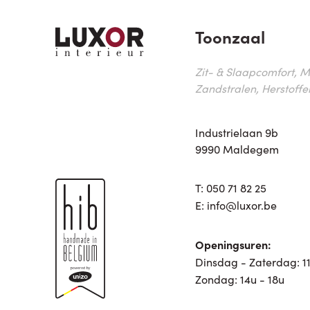
Toonzaal
Zit- & Slaapcomfort, M
Zandstralen, Herstoffe
Industrielaan 9b
9990 Maldegem
T:
050 71 82 25
E:
info@luxor.be
Openingsuren:
Dinsdag - Zaterdag: 11
Zondag: 14u - 18u