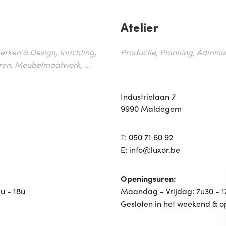
Atelier
erken & Design, Inrichting,
Productie, Planning, Administr
ren, Meubelmaatwerk, ...
Industrielaan 7
9990 Maldegem
T:
050 71 60 92
E:
info@luxor.be
Openingsuren:
u - 18u
Maandag - Vrijdag: 7u30 - 
Gesloten in het weekend & o