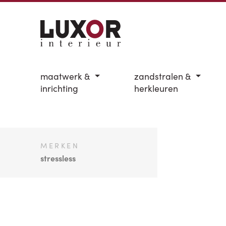
maatwerk &
zandstralen &
inrichting
herkleuren
MERKEN
stressless