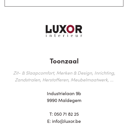
Toonzaal
Zit- & Slaapcomfort, Merken & Design, Inrichting,
Zandstralen, Herstofferen, Meubelmaatwerk, ...
Industrielaan 9b
9990 Maldegem
T:
050 71 82 25
E:
info@luxor.be