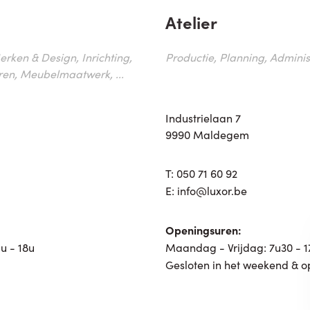
Atelier
erken & Design, Inrichting,
Productie, Planning, Administr
ren, Meubelmaatwerk, ...
Industrielaan 7
9990 Maldegem
T:
050 71 60 92
E:
info@luxor.be
Openingsuren:
u - 18u
Maandag - Vrijdag: 7u30 - 
Gesloten in het weekend & o