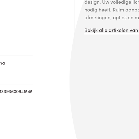
design. Uw volledige lic
nodig heeft. Ruim aanb
afmetingen, opties en me
Bekijk alle artikelen va
oma
13393600941545