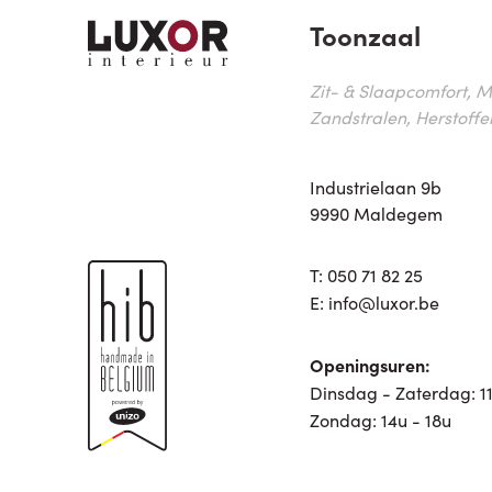
Toonzaal
Zit- & Slaapcomfort, M
Zandstralen, Herstoffe
Industrielaan 9b
9990 Maldegem
T:
050 71 82 25
E:
info@luxor.be
Openingsuren:
Dinsdag - Zaterdag: 11
Zondag: 14u - 18u