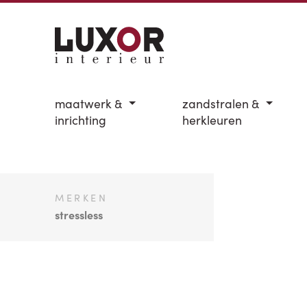
maatwerk &
zandstralen &
inrichting
herkleuren
MERKEN
stressless