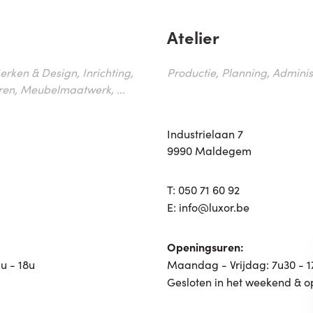
Atelier
erken & Design, Inrichting,
Productie, Planning, Administr
ren, Meubelmaatwerk, ...
Industrielaan 7
9990 Maldegem
T:
050 71 60 92
E:
info@luxor.be
Openingsuren:
u - 18u
Maandag - Vrijdag: 7u30 - 
Gesloten in het weekend & o