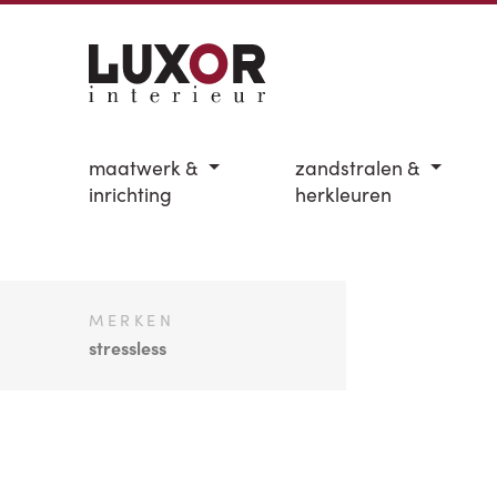
maatwerk &
zandstralen &
inrichting
herkleuren
MERKEN
stressless