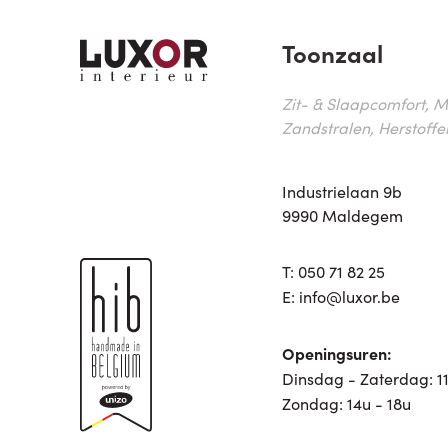
Toonzaal
Zit- & Slaapcomfort, M
Zandstralen, Herstoffe
Industrielaan 9b
9990 Maldegem
T:
050 71 82 25
E:
info@luxor.be
Openingsuren:
Dinsdag - Zaterdag: 11
Zondag: 14u - 18u