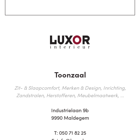
Toonzaal
Zit- & Slaapcomfort, Merken & Design, Inrichting,
Zandstralen, Herstofferen, Meubelmaatwerk, ...
Industrielaan 9b
9990 Maldegem
T:
050 71 82 25