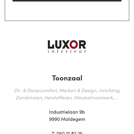
Toonzaal
Zit- & Slaapcomfort, Merken & Design, Inrichting,
Zandstralen, Herstofferen, Meubelmaatwerk, ...
Industrielaan 9b
9990 Maldegem
T:
050 71 82 25