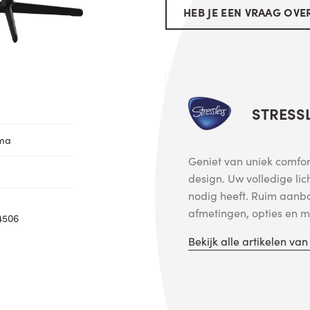
HEB JE EEN VRAAG OVER
STRESS
oma
Geniet van uniek comfort
design. Uw volledige lic
nodig heeft. Ruim aanb
afmetingen, opties en me
4506
Bekijk alle artikelen va