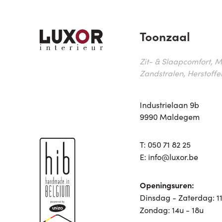
Toonzaal
Zit- & Slaapcomfort, M
Zandstralen, Herstoffe
Industrielaan 9b
9990 Maldegem
T:
050 71 82 25
E:
info@luxor.be
Openingsuren:
Dinsdag - Zaterdag: 11
Zondag: 14u - 18u