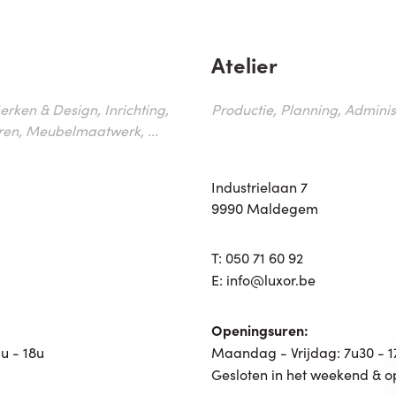
Atelier
erken & Design, Inrichting,
Productie, Planning, Administr
ren, Meubelmaatwerk, ...
Industrielaan 7
9990 Maldegem
T:
050 71 60 92
E:
info@luxor.be
Openingsuren:
u - 18u
Maandag - Vrijdag: 7u30 - 
Gesloten in het weekend & o