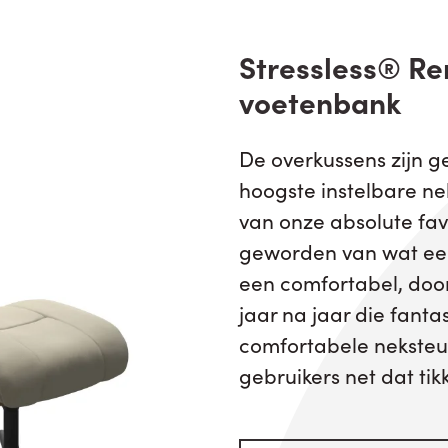
Stressless® Ren
voetenbank
De overkussens zijn g
hoogste instelbare ne
van onze absolute fav
geworden van wat een 
een comfortabel, do
jaar na jaar die fanta
comfortabele neksteu
gebruikers net dat tik