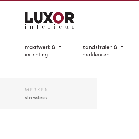
maatwerk &
zandstralen &
inrichting
herkleuren
MERKEN
stressless