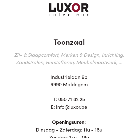
Toonzaal
Zit- & Slaapcomfort, Merken & Design, Inrichting,
Zandstralen, Herstofferen, Meubelmaatwerk, ...
Industrielaan 9b
9990 Maldegem
T:
050 71 82 25
E:
info@luxor.be
Openingsuren:
Dinsdag - Zaterdag: 11u - 18u
Zondag: 14u - 18u