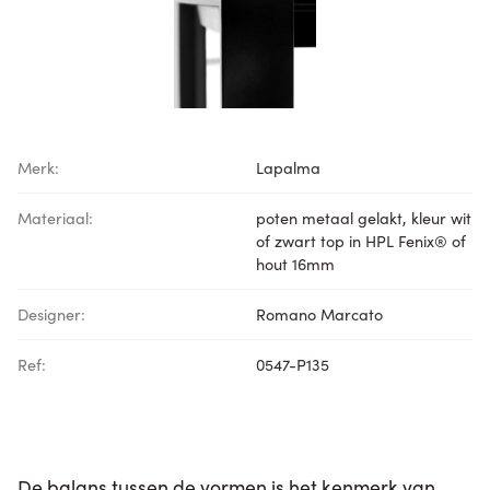
Merk:
Lapalma
Materiaal:
poten metaal gelakt, kleur wit
of zwart top in HPL Fenix® of
hout 16mm
Designer:
Romano Marcato
Ref:
0547-P135
De balans tussen de vormen is het kenmerk van