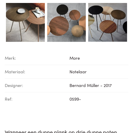
Merk:
More
Materiaal:
Notelaar
Designer:
Bernard Müller - 2017
Ref:
0599-
Wanneer een dunne plank op drie dunne poten