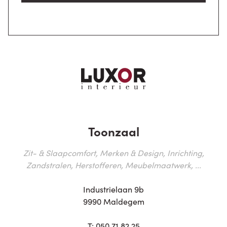
Toonzaal
Zit- & Slaapcomfort, Merken & Design, Inrichting,
Zandstralen, Herstofferen, Meubelmaatwerk, ...
Industrielaan 9b
9990 Maldegem
T:
050 71 82 25